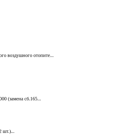
го воздушного отопите...
00 (замена сб.165...
шт.)...